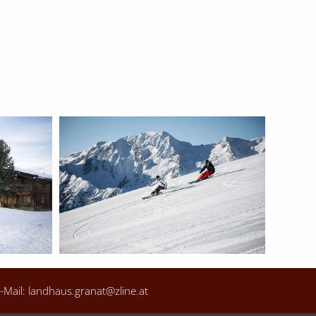
-Mail:
landhaus.granat@zline.at