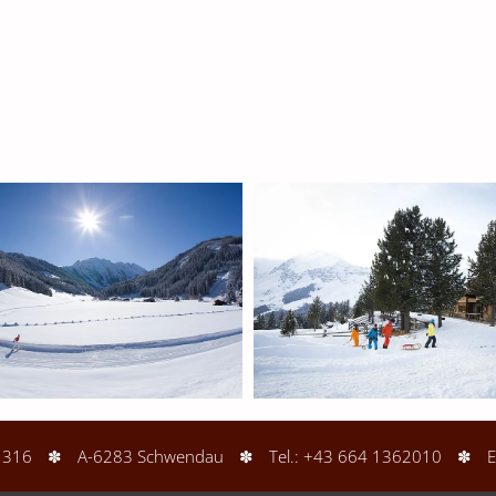
l 316
✽
A-6283 Schwendau
✽
Tel.: +43 664 1362010
✽
E