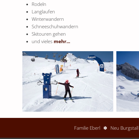
Rodeln
Langlaufen
Winterwandern
Schneeschuhwandern
Skitouren gehen
und vieles
mehr...
Familie Eberl
✽
Neu Burgstal